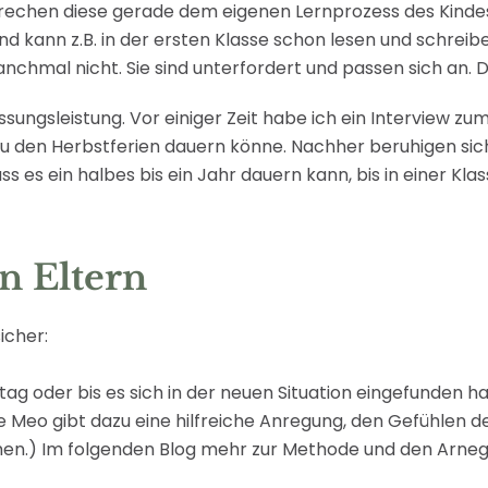
sprechen diese gerade dem eigenen Lernprozess des Kindes u
 und kann z.B. in der ersten Klasse schon lesen und sch
nchmal nicht. Sie sind unterfordert und passen sich an. D
ssungsleistung. Vor einiger Zeit habe ich ein Interview 
s zu den Herbstferien dauern könne. Nachher beruhigen si
 es ein halbes bis ein Jahr dauern kann, bis in einer Kla
n Eltern
icher:
ltag oder bis es sich in der neuen Situation eingefunden h
te Meo gibt dazu eine hilfreiche Anregung, den Gefühlen de
hmen.) Im folgenden Blog mehr zur Methode und den Arn