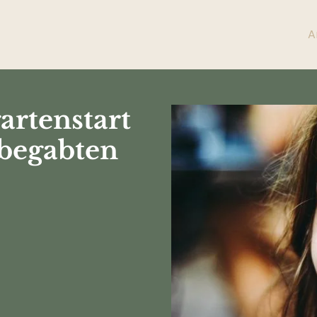
A
artenstart
 begabten