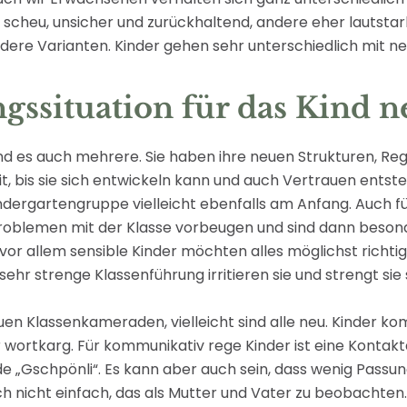
n scheu, unsicher und zurückhaltend, andere eher lautsta
ndere Varianten. Kinder gehen sehr unterschiedlich mit n
ngssituation für das Kind n
nd es auch mehrere. Sie haben ihre neuen Strukturen, Rege
, bis sie sich entwickeln kann und auch Vertrauen entste
dergartengruppe vielleicht ebenfalls am Anfang. Auch für si
lemen mit der Klasse vorbeugen und sind dann besonde
, vor allem sensible Kinder möchten alles möglichst rich
hr strenge Klassenführung irritieren sie und strengt sie s
neuen Klassenkameraden, vielleicht sind alle neu. Kinder 
er wortkarg. Für kommunikativ rege Kinder ist eine Konta
nde „Gschpönli“. Es kann aber auch sein, dass wenig Pass
auch nicht einfach, das als Mutter und Vater zu beobachten.