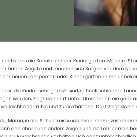
s nächstens die Schule und der Kindergarten. Mit dem Sta
Kinder haben Ängste und machen sich Sorgen vor dem Neue
zu einer neuen Lehrperson oder Kindergärtnerin mit unbe
, dass die Kinder sehr gereizt sind, schnell schlechte L
agen würden, zeigt sich dort unter Umständen ein ganz an
ei vielleicht eher ruhig und zurückhaltend. Dort zeigt sich
t du, Mama, in der Schule reisse ich mich immer zusamme
 kann sich aber auch anders zeigen und die Lehrperson berich
auch wir Erwachsenen verhalten sich ganz unterschiedlich 