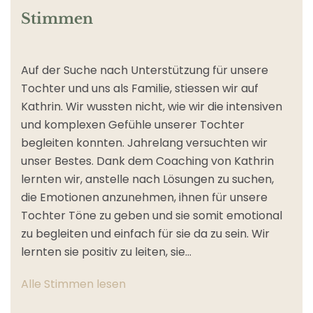
Stimmen
I
Auf der Suche nach Unterstützung für unsere
m
Tochter und uns als Familie, stiessen wir auf
u
Kathrin. Wir wussten nicht, wie wir die intensiven
e
und komplexen Gefühle unserer Tochter
G
begleiten konnten. Jahrelang versuchten wir
m
unser Bestes. Dank dem Coaching von Kathrin
s
lernten wir, anstelle nach Lösungen zu suchen,
N
die Emotionen anzunehmen, ihnen für unsere
E
Tochter Töne zu geben und sie somit emotional
v
zu begleiten und einfach für sie da zu sein. Wir
a
lernten sie positiv zu leiten, sie…
d
Alle Stimmen lesen
A