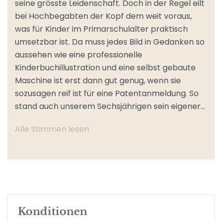
seine grösste Leidenschaft. Doch in der Regel eilt
H
bei Hochbegabten der Kopf dem weit voraus,
K
was für Kinder im Primarschulalter praktisch
S
umsetzbar ist. Da muss jedes Bild in Gedanken so
o
aussehen wie eine professionelle
i
Kinderbuchillustration und eine selbst gebaute
G
Maschine ist erst dann gut genug, wenn sie
I
sozusagen reif ist für eine Patentanmeldung. So
E
stand auch unserem Sechsjährigen sein eigener…
u
Alle Stimmen lesen
A
Konditionen