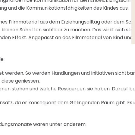
ungsfördernde Kommunikation für den Entwicklungsschritt
cklung und die Kommunikationsfähigkeiten des Kindes aus.
nes Filmmaterial aus dem Erziehungsalltag oder dem Schul
in kleinen Schritten sichtbar zu machen. Das wirkt sich s
nden Effekt. Angepasst an das Filmmaterial von Kind und
e:
et werden. So werden Handlungen und Initiativen sichtb
 diese geniessen.
sonen stehen und welche Ressourcen sie haben. Darauf ba
nsatz, da er konsequent dem Gelingenden Raum gibt. Es is
ildungsmonate waren unter anderem: