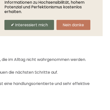
 braucht. Diese wende ich in der Begleitung des
Informationen zu Hochsensibilität, hohem
Potenzial und Perfektionismus kostenlos
erhalten.
alltag ist die Basis dieses Coachings. Das
tärkend auf die Erziehungskompetenz der Eltern
Interessiert mich
Nein danke
 dessen Eltern oder Lehrern, werden nächste
ar, die im Alltag nicht wahrgenommen werden.
uen die nächsten Schritte auf.
t eine handlungsorientierte und sehr effektive