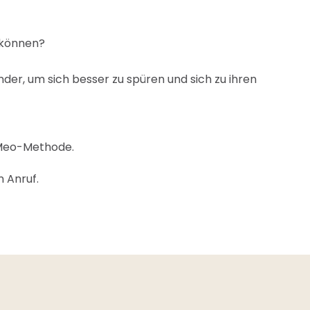
 können?
der, um sich besser zu spüren und sich zu ihren
e-Meo-Methode.
 Anruf.