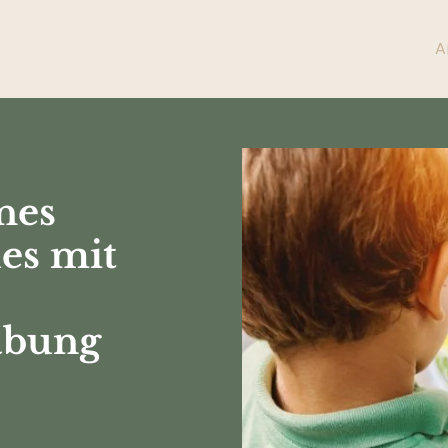
A
nes
es mit
abung