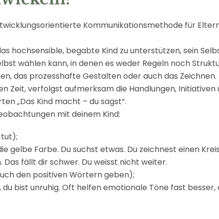
ntwicklungsorientierte Kommunikationsmethode für Elternc
s hochsensible, begabte Kind zu unterstützen, sein Selbs
elbst wählen kann, in denen es weder Regeln noch Struktu
zen, das prozesshafte Gestalten oder auch das Zeichnen. D
en Zeit, verfolgst aufmerksam die Handlungen, Initiativen
ten „Das Kind macht – du sagst“.
e Beobachtungen mit deinem Kind:
tut);
die gelbe Farbe. Du suchst etwas. Du zeichnest einen Kreis
. Das fällt dir schwer. Du weisst nicht weiter.
uch den positiven Wörtern geben);
 du bist unruhig. Oft helfen emotionale Töne fast besser, d