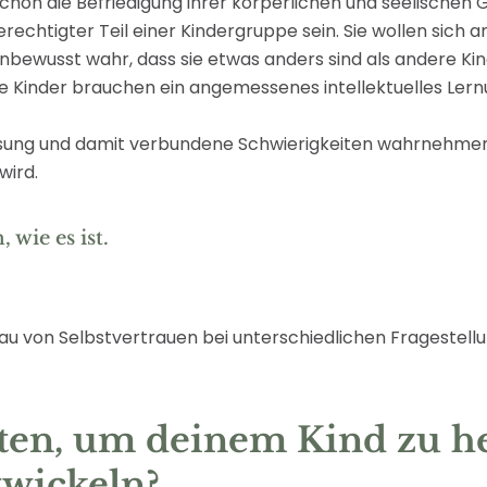
on die Befriedigung ihrer körperlichen und seelischen Gr
hberechtigter Teil einer Kindergruppe sein. Sie wollen 
ewusst wahr, dass sie etwas anders sind als andere Kinde
e Kinder brauchen ein angemessenes intellektuelles Lernu
assung und damit verbundene Schwierigkeiten wahrnehmen. 
wird.
 wie es ist.
u von Selbstvertrauen bei unterschiedlichen Fragestel
ten, um deinem Kind zu h
twickeln?