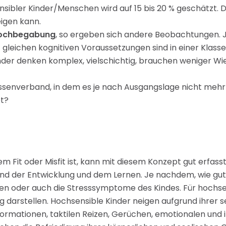
sensibler Kinder/Menschen wird auf 15 bis 20 % geschätz
eigen kann.
/Hochbegabung
, so ergeben sich andere Beobachtungen. Je
gleichen kognitiven Voraussetzungen sind in einer Klasse.
inder denken komplex, vielschichtig, brauchen weniger W
assenverband, in dem es je nach Ausgangslage nicht mehr 
bt?
em Fit oder Misfit ist, kann mit diesem Konzept gut erfass
nd der Entwicklung und dem Lernen. Je nachdem, wie gut
en oder auch die Stresssymptome des Kindes. Für hochse
arstellen. Hochsensible Kinder neigen aufgrund ihrer sen
nformationen, taktilen Reizen, Gerüchen, emotionalen und